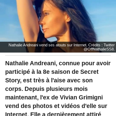
/
2
0
2
1
à
1
5
:
Nathalie Andreani vend ses atouts sur Internet. Crédits : Twitter
5
@OffNathalieSS8.
2
-
M
Nathalie Andreani, connue pour avoir
i
participé à la 8e saison de Secret
s
à
Story, est très à l'aise avec son
j
o
corps. Depuis plusieurs mois
u
r
maintenant, l'ex de Vivian Grimigni
l
vend des photos et vidéos d'elle sur
e
1
Internet. Elle a dernièrement attiré
1