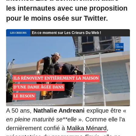
/
les internautes avec une proposition
0
8
pour le moins osée sur Twitter.
/
2
0
2
1
à
1
8
:
1
1
A 50 ans,
Nathalie Andreani
explique être «
en pleine maturité se**elle
». Comme elle l’a
dernièrement confié à
Malika Ménard
,