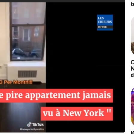
à
t
1
9
:
4
7
-
M
i
s
à
C
j
N
o
d
u
r
l
e
2
5
/
0
6
/
K
2