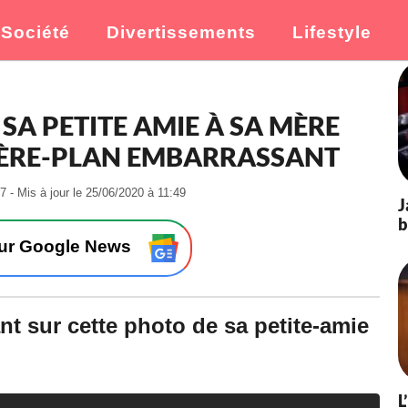
Société
Divertissements
Lifestyle
 SA PETITE AMIE À SA MÈRE
IÈRE-PLAN EMBARRASSANT
-
7 - Mis à jour le 25/06/2020 à 11:49
J
L
b
e
1
sur Google News
8
/
0
3
nt sur cette photo de sa petite-amie
/
2
0
1
L
9