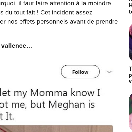
uoi, il faut faire attention à la moindre
H
0
t
2
du tout fait ! Cet incident assez
0
r nos effets personnels avant de prendre
à
1
1
:
 vallence
…
4
9
T
p
v