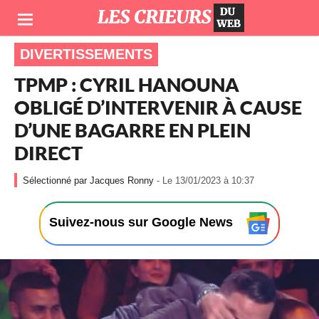
DIVERTISSEMENTS
TPMP : CYRIL HANOUNA
OBLIGÉ D’INTERVENIR À CAUSE
D’UNE BAGARRE EN PLEIN
DIRECT
-
Jacques Ronny
- Le 13/01/2023 à 10:37
L
e
1
Suivez-nous sur Google News
3
/
0
1
/
2
0