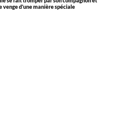
lle se fait tromper par son compagnon et
e venge d’une manière spéciale