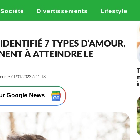
Société
Divertissements
Lifestyle
DENTIFIÉ 7 TYPES D’AMOUR,
NENT À ATTEINDRE LE
T
m
-
jour le 01/01/2023 à 11:18
i
L
e
1
sur Google News
4
/
0
9
/
2
0