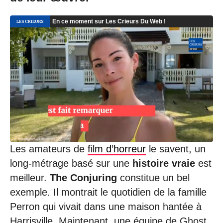
0
7
/
2
0
2
0
à
0
9
:
3
9
Les amateurs de
film d’horreur
le savent, un
long-métrage basé sur une
histoire vraie
est
meilleur.
The Conjuring
constitue un bel
exemple. Il montrait le quotidien de la famille
Perron qui vivait dans une maison hantée à
Harrisville. Maintenant, une équipe de Ghost