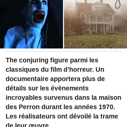
0
1
9
à
1
6
:
5
6
-
M
The conjuring figure parmi les
i
classiques du film d’horreur. Un
s
à
documentaire apportera plus de
j
o
détails sur les évènements
u
r
incroyables survenus dans la maison
l
des Perron durant les années 1970.
e
0
Les réalisateurs ont dévoilé la trame
1
/
de leur œuvre.