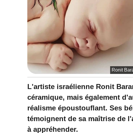
5
:
0
4
Ronit Bar
L'artiste israélienne Ronit Ba
céramique, mais également d'a
réalisme époustouflant. Ses b
témoignent de sa maîtrise de l'a
à appréhender.