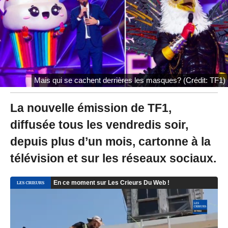
0
1
9
à
1
2
:
1
Mais qui se cachent derrières les masques? (Crédit: TF1)
1
-
M
La nouvelle émission de TF1,
i
diffusée tous les vendredis soir,
s
à
depuis plus d’un mois, cartonne à la
j
o
télévision et sur les réseaux sociaux.
u
r
l
e
2
5
/