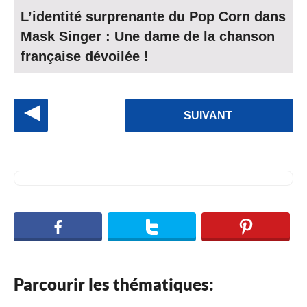
L’identité surprenante du Pop Corn dans
Mask Singer : Une dame de la chanson
française dévoilée !
P
SUIVANT
o
s
t
P
a
g
i
n
Parcourir les thématiques:
a