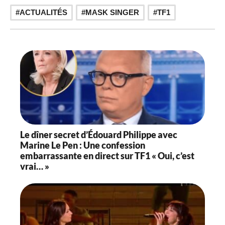
t
,
ACTUALITÉS
MASK SINGER
TF1
i
o
n
Le dîner secret d’Édouard Philippe avec
Marine Le Pen : Une confession
embarrassante en direct sur TF1 « Oui, c’est
vrai… »