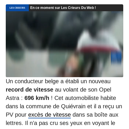
0
7
/
2
0
2
0
à
2
0
:
0
1
Un conducteur belge a établi un nouveau
record de vitesse
au volant de son Opel
Astra :
696 km/h
! Cet automobiliste habite
dans la commune de Quiévrain et il a reçu un
PV pour
excès de vitesse
dans sa boîte aux
lettres. Il n’a pas cru ses yeux en voyant le