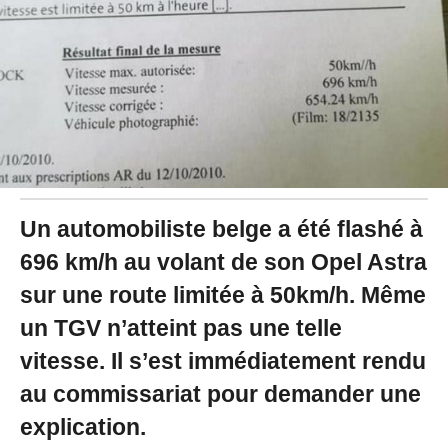
0
1
9
à
1
7
:
1
5
-
M
i
Un automobiliste belge a été flashé à
s
696 km/h au volant de son Opel Astra
à
j
sur une route limitée à 50km/h. Même
o
u
un TGV n’atteint pas une telle
r
vitesse. Il s’est immédiatement rendu
l
e
au commissariat pour demander une
0
3
explication.
/