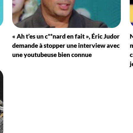
« Ah t’es un c**nard en fait », Éric Judor
N
demande à stopper une interview avec
m
une youtubeuse bien connue
c
j