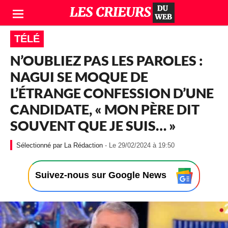
TÉLÉ
N’OUBLIEZ PAS LES PAROLES :
NAGUI SE MOQUE DE
L’ÉTRANGE CONFESSION D’UNE
CANDIDATE, « MON PÈRE DIT
SOUVENT QUE JE SUIS… »
-
La Rédaction
- Le 29/02/2024 à 19:50
L
e
2
Suivez-nous sur Google News
9
/
0
2
/