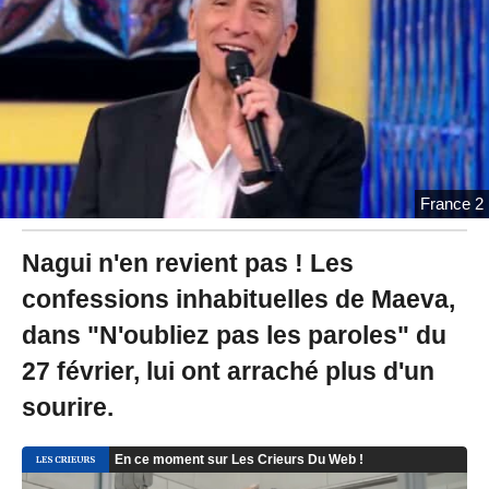
2
0
2
4
à
1
9
:
5
0
France 2
Nagui n'en revient pas ! Les
confessions inhabituelles de Maeva,
dans "N'oubliez pas les paroles" du
27 février, lui ont arraché plus d'un
sourire.