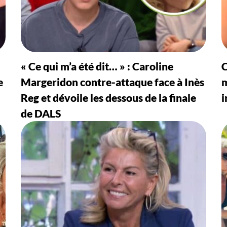
« Ce qui m’a été dit… » : Caroline
C
e
Margeridon contre-attaque face à Inès
m
Reg et dévoile les dessous de la finale
i
de DALS