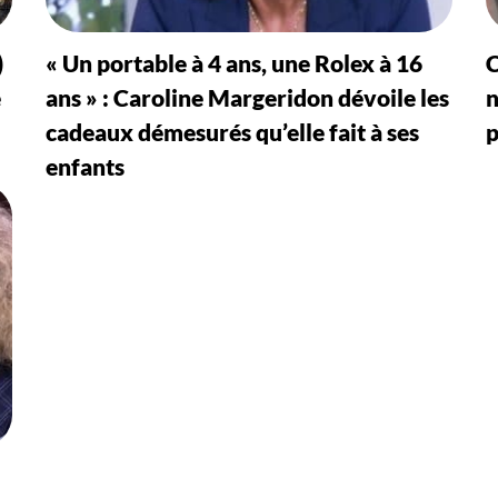
)
« Un portable à 4 ans, une Rolex à 16
C
e
ans » : Caroline Margeridon dévoile les
n
cadeaux démesurés qu’elle fait à ses
p
enfants