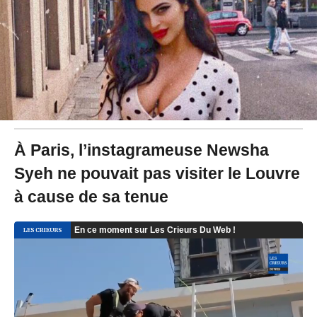
0
1
8
à
1
7
:
4
7
-
M
À Paris, l’instagrameuse Newsha
i
Syeh ne pouvait pas visiter le Louvre
s
à
à cause de sa tenue
j
o
u
r
l
e
1
2
/