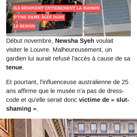
0
6
/
2
0
2
0
Début novembre,
Newsha Syeh
voulait
à
2
visiter le Louvre. Malheureusement, un
3
gardien lui aurait refusé l’accès à cause de sa
:
4
tenue
.
6
Et pourtant, l’influenceuse australienne de 25
ans affirme que le musée n’a pas de dress-
code et qu’elle serait donc
victime de « slut-
shaming »
.