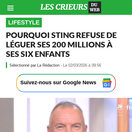
LIFESTYLE
POURQUOI STING REFUSE DE
LÉGUER SES 200 MILLIONS À
SES SIX ENFANTS
-
La Rédaction
- Le 02/03/2026 à 09:56
L
e
0
Suivez-nous sur Google News
2
/
0
3
/
2
0
2