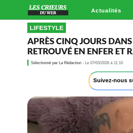
Actualités
LIFESTYLE
APRÈS CINQ JOURS DANS 
RETROUVÉ EN ENFER ET R
-
La Rédaction
- Le 07/03/2026 à 11:10
L
e
0
Suivez-nous 
7
/
0
3
/
2
0
2
6