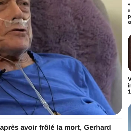
«
»
p
s
V
i
1
près avoir frôlé la mort, Gerhard