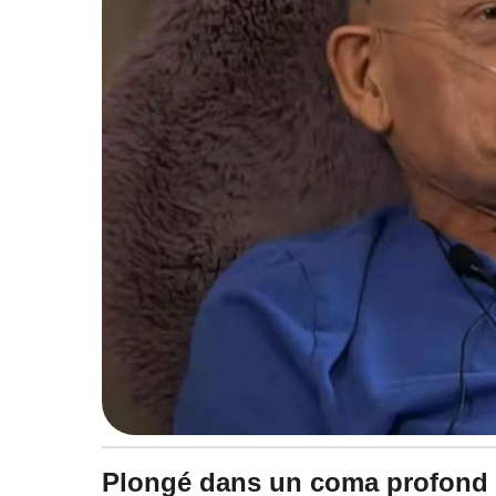
à
1
1
:
1
0
Plongé dans un coma profond a