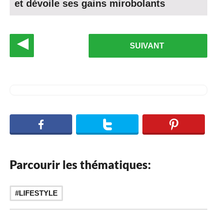
et dévoile ses gains mirobolants
P
SUIVANT
o
s
t
P
a
g
i
n
Parcourir les thématiques:
a
t
LIFESTYLE
i
o