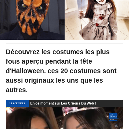
1
9
à
1
4
:
3
0
-
M
Découvrez les costumes les plus
i
fous aperçu pendant la fête
s
à
d'Halloween. ces 20 costumes sont
j
o
aussi originaux les uns que les
u
r
autres.
l
e
3
0
/
1
0