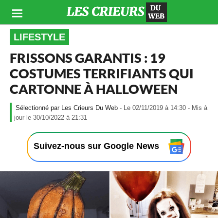
LIFESTYLE
FRISSONS GARANTIS : 19
COSTUMES TERRIFIANTS QUI
CARTONNE À HALLOWEEN
Les Crieurs Du Web
- Le 02/11/2019 à 14:30 - Mis à
-
jour le 30/10/2022 à 21:31
L
e
0
Suivez-nous sur Google News
2
/
1
1
/
2
0