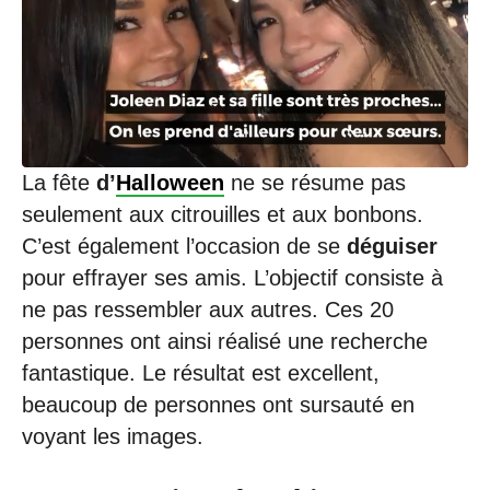
/
2
0
2
2
à
2
1
:
La fête
d’
Halloween
ne se résume pas
3
seulement aux citrouilles et aux bonbons.
1
C’est également l’occasion de se
déguiser
pour effrayer ses amis. L’objectif consiste à
ne pas ressembler aux autres. Ces 20
personnes ont ainsi réalisé une recherche
fantastique. Le résultat est excellent,
beaucoup de personnes ont sursauté en
voyant les images.