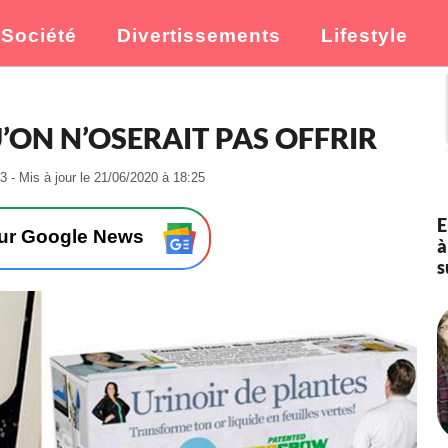
Société
Divertissements
Lifestyle
’ON N’OSERAIT PAS OFFRIR
-
3 - Mis à jour le 21/06/2020 à 18:25
L
e
E
1
sur Google News
à
4
s
/
1
2
/
2
0
1
8
à
1