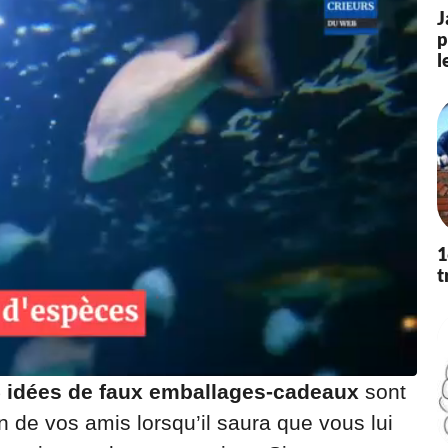
2
J
0
p
à
l
1
8
:
2
5
1
t
 idées de faux emballages-cadeaux
sont
n de vos amis lorsqu’il saura que vous lui