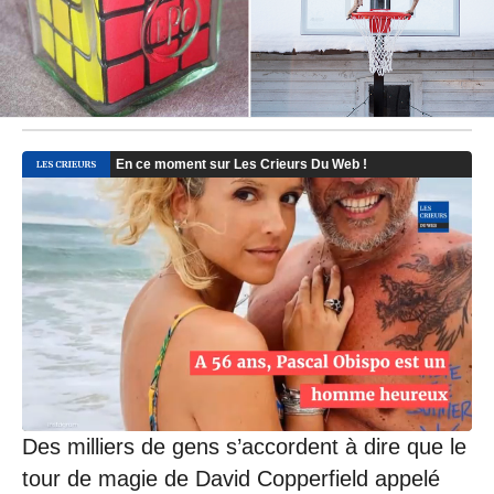
à
1
7
:
1
7
-
M
i
s
à
j
o
u
r
l
e
2
1
/
0
Des milliers de gens s’accordent à dire que le
6
/
tour de magie de David Copperfield appelé
2