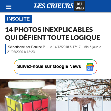
INSOLITE
14 PHOTOS INEXPLICABLES
QUI DÉFIENT TOUTE LOGIQUE
Pauline P.
- Le 14/12/2018 à 17:17 - Mis à jour le
-
21/06/2020 à 18:23
L
e
1
Suivez-nous sur Google News
4
/
1
2
/
2
0
1
8