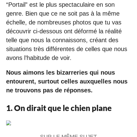
“Portail” est le plus spectaculaire en son
0
2
genre. Bien que ce ne soit pas à la même
0
échelle, de nombreuses photos que tu vas
à
1
découvrir ci-dessous ont déformé la réalité
8
telle que nous la connaissons, créant des
:
2
situations très différentes de celles que nous
3
avons l’habitude de voir.
Nous aimons les bizarreries qui nous
entourent, surtout celles auxquelles nous
ne trouvons pas de réponses.
1. On dirait que le chien plane
SUR LE MÊME SUJET