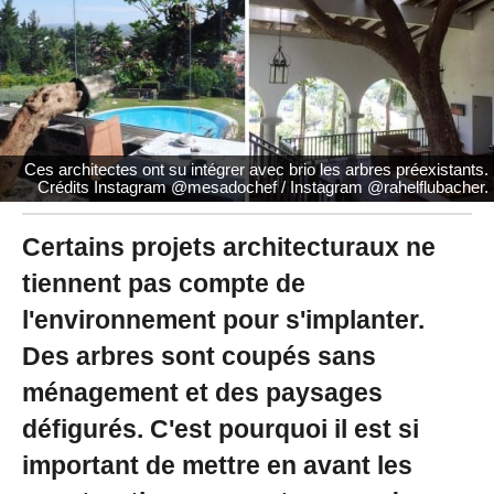
2
0
2
1
à
1
1
:
Ces architectes ont su intégrer avec brio les arbres préexistants.
5
Crédits Instagram @mesadochef / Instagram @rahelflubacher.
9
Certains projets architecturaux ne
tiennent pas compte de
l'environnement pour s'implanter.
Des arbres sont coupés sans
ménagement et des paysages
défigurés. C'est pourquoi il est si
important de mettre en avant les