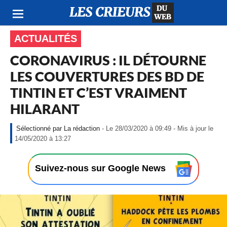
ACTUALITÉS
CORONAVIRUS : IL DÉTOURNE
LES COUVERTURES DES BD DE
TINTIN ET C’EST VRAIMENT
HILARANT
La rédaction
- Le 28/03/2020 à 09:49 - Mis à jour le
-
14/05/2020 à 13:27
L
e
2
Suivez-nous sur Google News
8
/
0
3
/
2