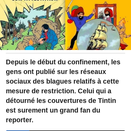
0
2
0
à
0
9
:
4
9
-
M
Depuis le début du confinement, les
i
gens ont publié sur les réseaux
s
à
sociaux des blagues relatifs à cette
j
o
mesure de restriction. Celui qui a
u
r
détourné les couvertures de Tintin
l
est surement un grand fan du
e
1
reporter.
4
/