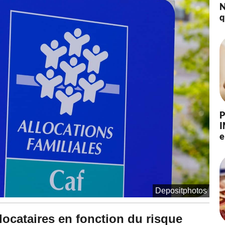
N
q
P
I
e
Depositphotos
locataires en fonction du risque