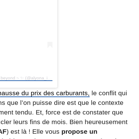
Une publication partagée par ~ About life in Paris and beyond ~ ✨ (@alyona_in_paris)
hausse du prix des carburants,
le conflit qui
s que l’on puisse dire est que le contexte
ment tendu. Et, force est de constater que
ler leurs fins de mois. Bien heureusement
AF
) est là ! Elle vous
propose un