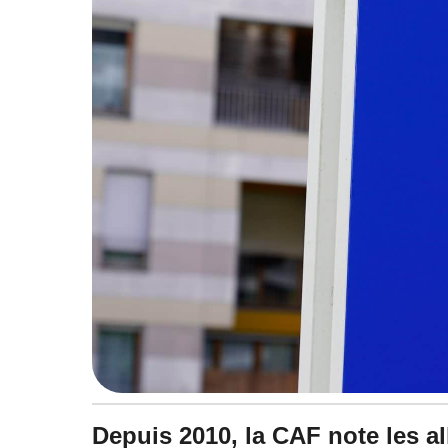
à
1
3
:
5
5
Depuis 2010, la CAF note les al