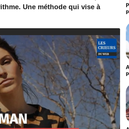
P
orithme. Une méthode qui vise à
p
A
p