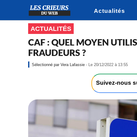
Actualités
ACTUALITÉS
CAF : QUEL MOYEN UTILI
FRAUDEURS ?
-
Vera Lafassie
- Le 20/12/2022 à 13:55
L
e
2
Suivez-nous 
0
/
1
2
/
2
0
2
2