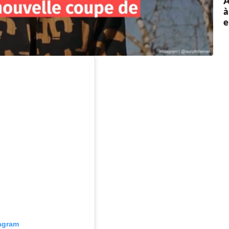
A
à
e
tagram