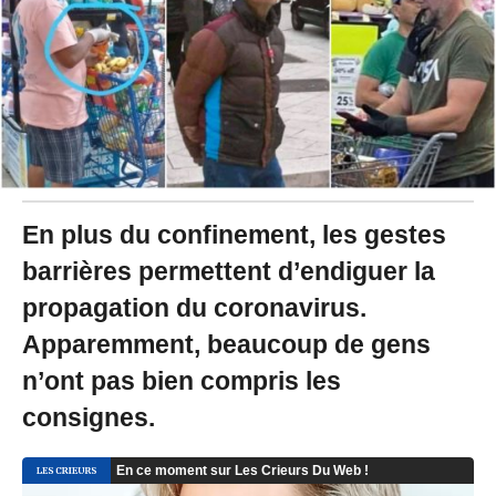
0
2
0
à
1
9
:
2
6
-
M
En plus du confinement, les gestes
i
barrières permettent d’endiguer la
s
à
propagation du coronavirus.
j
o
Apparemment, beaucoup de gens
u
r
n’ont pas bien compris les
l
consignes.
e
1
8
/