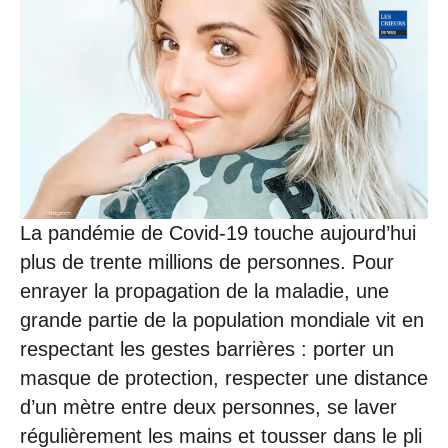
0
9
/
2
0
2
0
à
1
4
:
1
La pandémie de Covid-19 touche aujourd’hui
8
plus de trente millions de personnes. Pour
enrayer la propagation de la maladie, une
grande partie de la population mondiale vit en
respectant les gestes barrières : porter un
masque de protection, respecter une distance
d’un mètre entre deux personnes, se laver
régulièrement les mains et tousser dans le pli