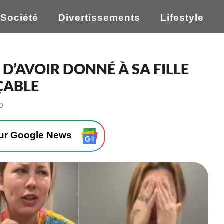
Société
Divertissements
Lifestyle
D’AVOIR DONNÉ À SA FILLE
ÇABLE
-
20
L
e
0
sur Google News
5
/
1
1
/
2
0
2
2