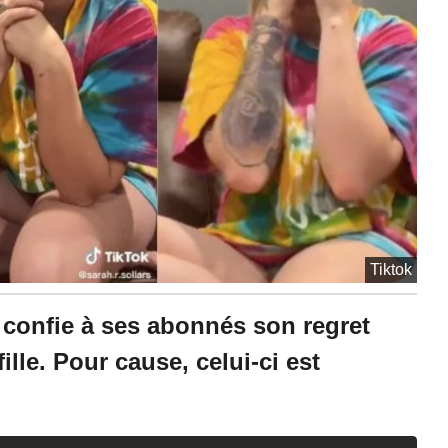
à
1
6
:
2
0
Tiktok
 confie à ses abonnés son regret
ille. Pour cause, celui-ci est