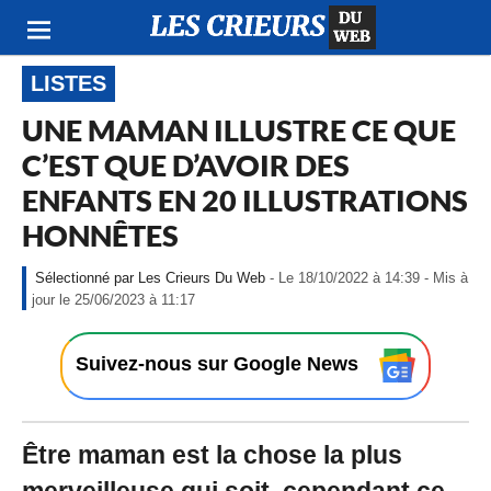
LISTES
UNE MAMAN ILLUSTRE CE QUE
C’EST QUE D’AVOIR DES
ENFANTS EN 20 ILLUSTRATIONS
HONNÊTES
Les Crieurs Du Web
- Le 18/10/2022 à 14:39 - Mis à
-
jour le 25/06/2023 à 11:17
L
e
1
Suivez-nous sur Google News
8
/
1
0
Être maman est la chose la plus
/
2