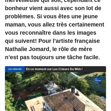
merveilleuse qui soit, cependant ce
0
bonheur vient aussi avec son lot de
2
2
problèmes. Si vous êtes une jeune
à
1
maman, vous allez très certainement
4
vous reconnaître dans les images
:
3
qui suivent! Pour l’artiste française
9
-
Nathalie Jomard, le rôle de mère
M
i
n’est pas toujours une tâche facile.
s
à
j
o
u
r
l
e
2
5
/