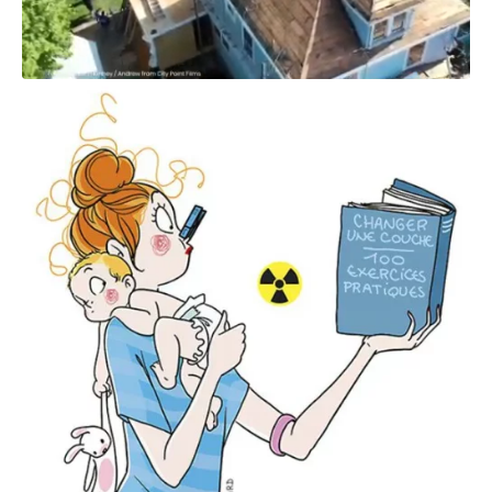
0
6
/
2
0
2
3
à
1
1
:
1
7