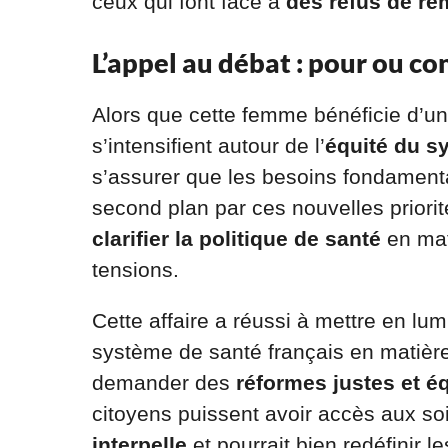
ceux qui font face à
des refus de r
L’appel au débat : pour ou c
Alors que cette femme bénéficie d’un
s’intensifient autour de l’
équité du s
s’assurer que les besoins fondament
second plan par ces nouvelles priorit
clarifier la politique de santé
en mat
tensions.
Cette affaire a réussi à mettre en lum
système de santé français en matière 
demander des
réformes justes et é
citoyens puissent avoir accès aux soin
interpelle
et pourrait bien redéfinir 