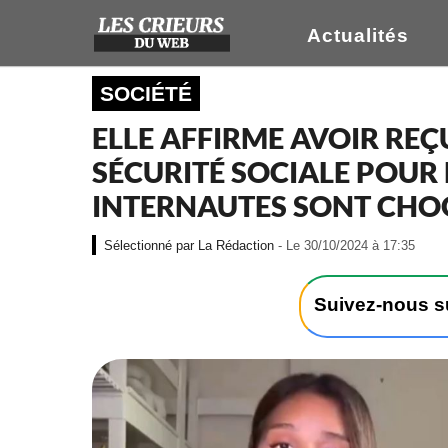
Actualités
SOCIÉTÉ
ELLE AFFIRME AVOIR REÇ
SÉCURITÉ SOCIALE POUR 
INTERNAUTES SONT CHO
-
La Rédaction
- Le 30/10/2024 à 17:35
L
e
3
Suivez-nous 
0
/
1
0
/
2
0