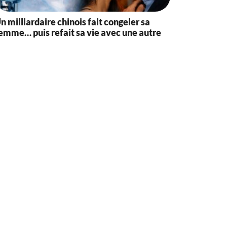
n milliardaire chinois fait congeler sa
emme… puis refait sa vie avec une autre