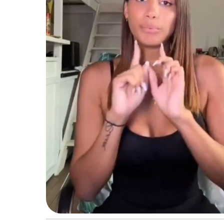
2
4
à
1
7
:
3
5