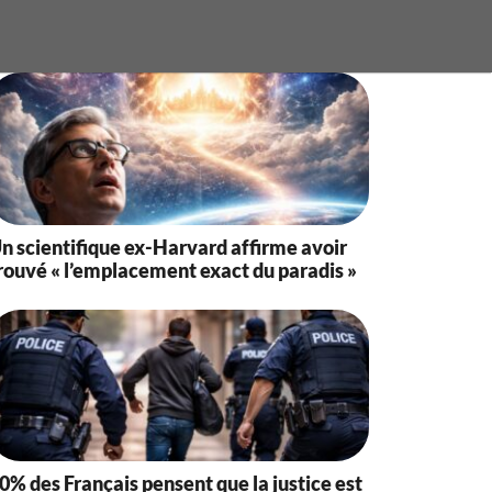
n scientifique ex-Harvard affirme avoir
rouvé « l’emplacement exact du paradis »
0% des Français pensent que la justice est