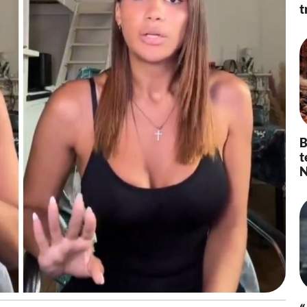
t
B
t
N
«