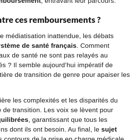
emboursement
, entravant leur parcours.
ontre ces remboursements ?
e médiatisation inattendue, les débats
ystème de santé français
. Comment
aux de santé ne sont pas relayés au
és ? Il semble aujourd’hui impératif de
ière de transition de genre pour apaiser les
ière les complexités et les disparités du
de transition. Les voix se lèvent pour
quilibrées
, garantissant que tous les
s dont ils ont besoin. Au final, le
sujet
les contours de la prise en charge médicale