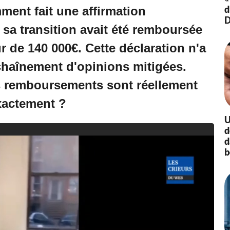
d
ment fait une affirmation
D
 sa transition avait été remboursée
ur de 140 000€. Cette déclaration n'a
haînement d'opinions mitigées.
 remboursements sont réellement
exactement ?
U
d
d
b