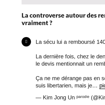
La controverse autour des re
vraiment ?
La sécu lui a remboursé 14
La dernière fois, chez le den
le devis mentionnait un re
Ça ne me dérange pas en soi
suis libertarien, mais je…
pi
— Kim Jong Un ᵖᵃʳᵒᵈⁱᵉ (@K