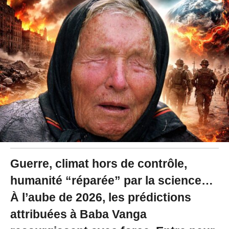
2
/
2
0
2
6
à
1
0
:
2
7
Guerre, climat hors de contrôle,
humanité “réparée” par la science…
À l’aube de 2026, les prédictions
attribuées à Baba Vanga