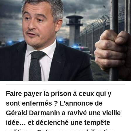
2
/
2
0
2
6
à
1
8
:
3
5
Faire payer la prison à ceux qui y
sont enfermés ? L’annonce de
Gérald Darmanin a ravivé une vieille
idée… et déclenché une tempête