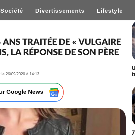
Société
Divertissements
Lifestyle
 ANS TRAITÉE DE « VULGAIRE
S, LA RÉPONSE DE SON PÈRE
U
t
-
r le 26/09/2020 à 14:13
L
e
2
sur Google News
6
/
0
9
/
2
0
7