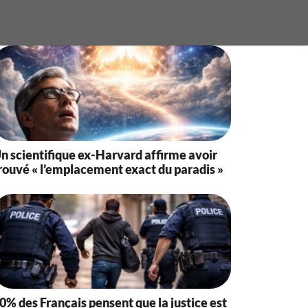
n scientifique ex-Harvard affirme avoir
rouvé « l’emplacement exact du paradis »
0% des Français pensent que la justice est