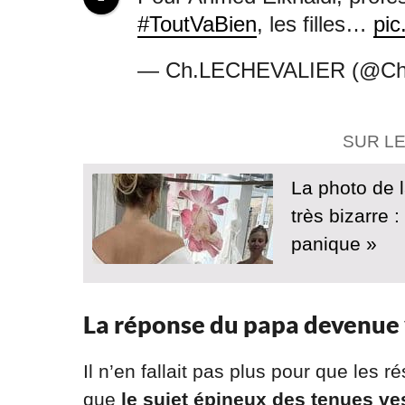
#ToutVaBien
, les filles…
pic
— Ch.LECHEVALIER (@C
SUR L
La photo de l
très bizarre :
panique »
La réponse du papa devenue 
Il n’en fallait pas plus pour que les
que
le sujet épineux des tenues ves