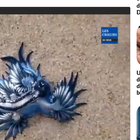
/
d
2
D
0
2
0
à
1
4
:
1
3
U
d
d
b