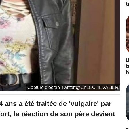
2
t
0
à
1
4
:
0
9
-
M
i
B
s
t
à
N
j
o
u
Capture d'écran Twitter/@ChLECHEVALIER
r
l
e
ans a été traitée de 'vulgaire' par
2
6
rt, la réaction de son père devient
/
0
«
9