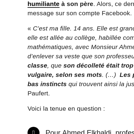
humiliante
à son père
. Alors, ce de
message sur son compte Facebook.
«
C’est ma fille. 14 ans. Elle est gra
elle est allée au collège, habillée c
mathématiques, avec Monsieur Ahmed 
d’enlever sa veste que son professeur
classe
, que
son décolleté était tro
vulgaire, selon ses mots
. (…)
Les 
bas instincts
qui trouvent ainsi la jus
Paufert.
Voici la tenue en question :
Pour Ahmed Elkhaldi, profes