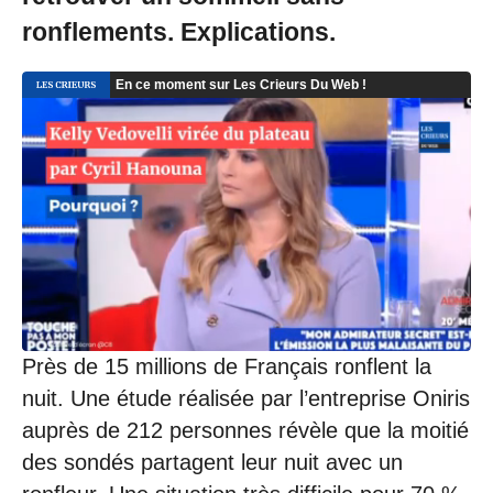
/
ronflements. Explications.
2
0
2
1
à
1
1
:
0
9
Près de 15 millions de Français ronflent la
nuit. Une étude réalisée par l’entreprise Oniris
auprès de 212 personnes révèle que la moitié
des sondés partagent leur nuit avec un