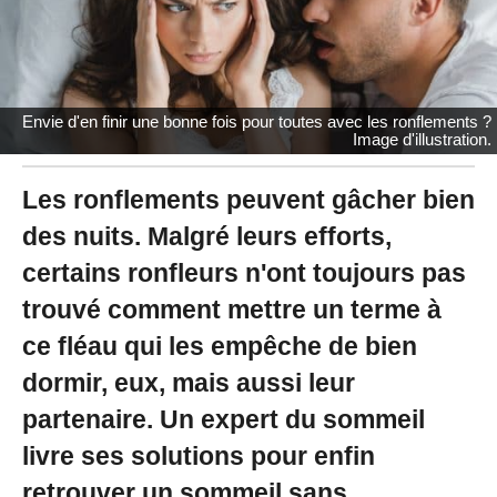
2
1
à
1
2
:
Envie d'en finir une bonne fois pour toutes avec les ronflements ?
0
Image d'illustration.
4
-
M
Les ronflements peuvent gâcher bien
i
des nuits. Malgré leurs efforts,
s
à
certains ronfleurs n'ont toujours pas
j
o
trouvé comment mettre un terme à
u
r
ce fléau qui les empêche de bien
l
dormir, eux, mais aussi leur
e
2
partenaire. Un expert du sommeil
5
/
livre ses solutions pour enfin
1
1
retrouver un sommeil sans