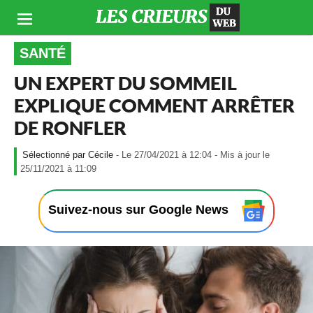
SANTÉ
UN EXPERT DU SOMMEIL
EXPLIQUE COMMENT ARRÊTER
DE RONFLER
Cécile
- Le 27/04/2021 à 12:04 - Mis à jour le
-
25/11/2021 à 11:09
L
e
2
Suivez-nous sur Google News
7
/
0
4
/
2
0