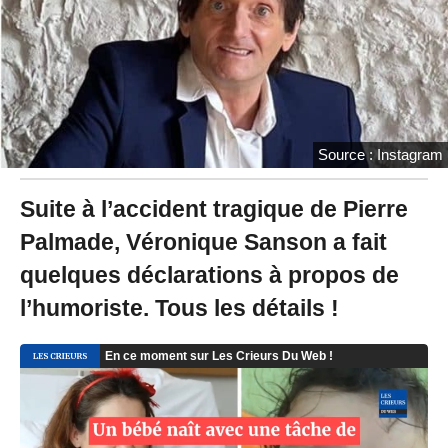
2
3
à
1
5
:
2
0
Source : Instagram
Suite à l’accident tragique de Pierre
Palmade, Véronique Sanson a fait
quelques déclarations à propos de
l’humoriste. Tous les détails !