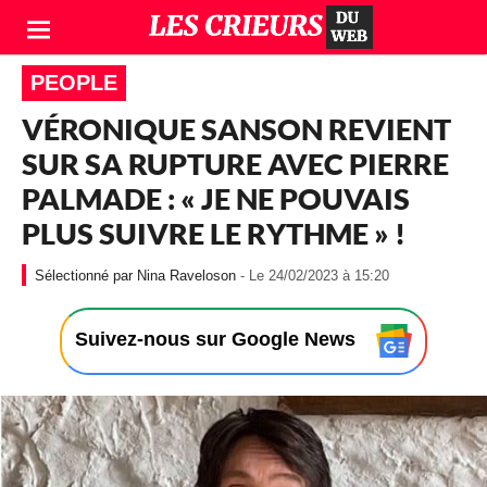
PEOPLE
VÉRONIQUE SANSON REVIENT
SUR SA RUPTURE AVEC PIERRE
PALMADE : « JE NE POUVAIS
PLUS SUIVRE LE RYTHME » !
-
Nina Raveloson
- Le 24/02/2023 à 15:20
L
e
2
Suivez-nous sur Google News
4
/
0
2
/
2
0