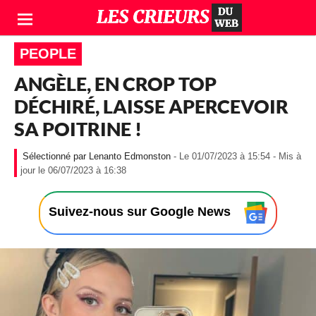
PEOPLE
ANGÈLE, EN CROP TOP
DÉCHIRÉ, LAISSE APERCEVOIR
SA POITRINE !
Lenanto Edmonston
- Le 01/07/2023 à 15:54 - Mis à
-
jour le 06/07/2023 à 16:38
L
e
0
Suivez-nous sur Google News
1
/
0
7
/
2
0