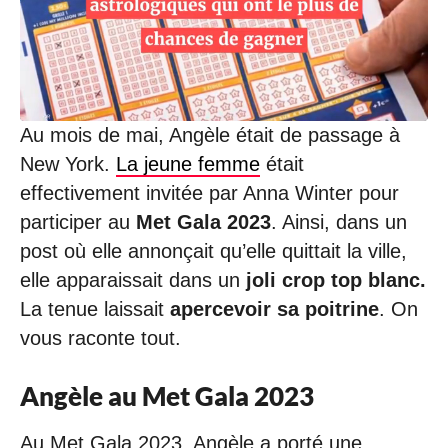
/
2
0
2
3
à
1
Au mois de mai, Angèle était de passage à
6
New York.
La jeune femme
était
:
3
effectivement invitée par Anna Winter pour
8
participer au
Met Gala 2023
. Ainsi, dans un
post où elle annonçait qu’elle quittait la ville,
elle apparaissait dans un
joli crop top blanc.
La tenue laissait
apercevoir sa poitrine
. On
vous raconte tout.
Angèle au Met Gala 2023
Au Met Gala 2023, Angèle a porté une