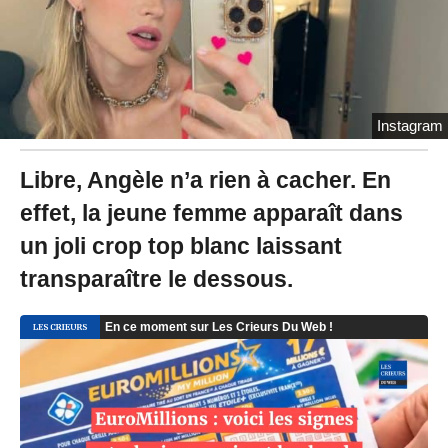
2
3
à
1
5
:
5
Instagram
4
-
M
Libre, Angèle n’a rien à cacher. En
i
effet, la jeune femme apparaît dans
s
à
un joli crop top blanc laissant
j
o
transparaître le dessous.
u
r
l
e
0
6
/
0
7