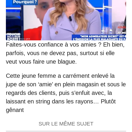
/
2
0
1
9
à
1
4
Faites-vous confiance à vos amies ? Eh bien,
:
parfois, vous ne devez pas, surtout si elle
1
4
veut vous faire une blague.
Cette jeune femme a carrément enlevé la
jupe de son ‘amie’ en plein magasin et sous le
regards des clients, puis s’enfuit avec, la
laissant en string dans les rayons… Plutôt
gênant
SUR LE MÊME SUJET