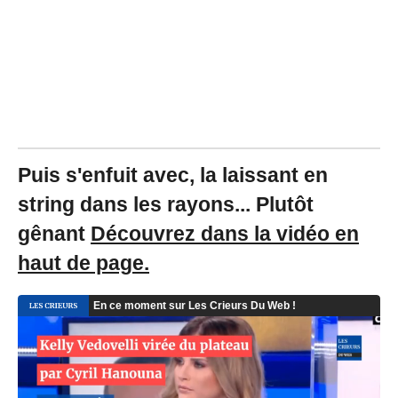
1
9
à
1
7
:
5
5
-
M
i
Puis s'enfuit avec, la laissant en
s
string dans les rayons... Plutôt
à
j
gênant
Découvrez dans la vidéo en
o
u
haut de page.
r
l
e
0
2
/
0
3