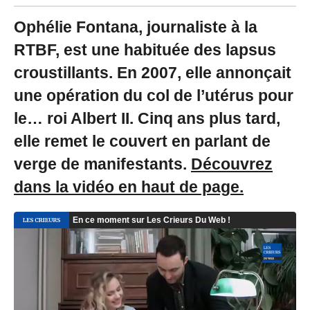
/
2
Ophélie Fontana, journaliste à la
0
2
RTBF, est une habituée des lapsus
0
croustillants. En 2007, elle annonçait
à
1
une opération du col de l’utérus pour
4
:
le… roi Albert II. Cinq ans plus tard,
5
0
elle remet le couvert en parlant de
-
verge de manifestants.
Découvrez
M
i
dans la vidéo en haut de page.
s
à
j
o
u
r
l
e
2
8