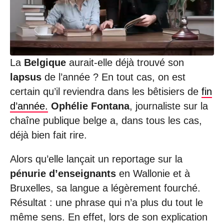
/
0
3
/
2
0
La
Belgique
aurait-elle déjà trouvé son
2
0
lapsus
de l’année ? En tout cas, on est
à
certain qu’il reviendra dans les bêtisiers de
fin
1
1
d’année.
Ophélie Fontana
, journaliste sur la
:
chaîne publique belge a, dans tous les cas,
0
5
déjà bien fait rire.
Alors qu’elle lançait un reportage sur la
pénurie d’enseignants
en Wallonie et à
Bruxelles, sa langue a légèrement fourché.
Résultat : une phrase qui n’a plus du tout le
même sens. En effet, lors de son explication