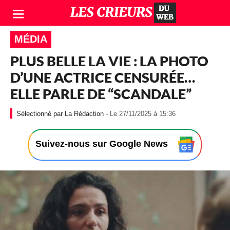
MÉDIA
PLUS BELLE LA VIE : LA PHOTO
D’UNE ACTRICE CENSURÉE…
ELLE PARLE DE “SCANDALE”
-
La Rédaction
- Le 27/11/2025 à 15:36
L
e
2
Suivez-nous sur Google News
7
/
1
1
/
2
0
2