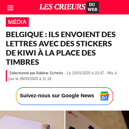
MÉDIA
BELGIQUE : ILS ENVOIENT DES
LETTRES AVEC DES STICKERS
DE KIWI À LA PLACE DES
TIMBRES
Adeline Schmitz
- Le 15/01/2020 à 10:47 - Mis à
-
jour le 28/03/2020 à 11:18
L
e
1
Suivez-nous sur Google News
5
/
0
1
/
2