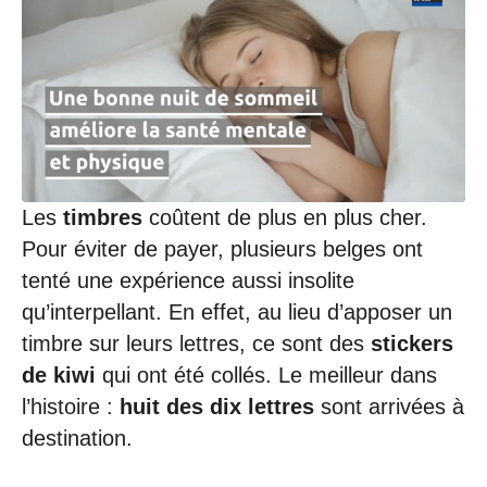
0
3
/
2
0
2
0
à
1
1
:
Les
timbres
coûtent de plus en plus cher.
1
Pour éviter de payer, plusieurs belges ont
8
tenté une expérience aussi insolite
qu’interpellant. En effet, au lieu d’apposer un
timbre sur leurs lettres, ce sont des
stickers
de kiwi
qui ont été collés. Le meilleur dans
l’histoire :
huit des dix lettres
sont arrivées à
destination.