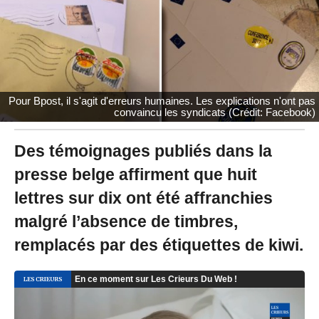
0
2
0
à
1
0
:
Pour Bpost, il s'agit d'erreurs humaines. Les explications n'ont pas
4
convaincu les syndicats (Crédit: Facebook)
7
-
M
Des témoignages publiés dans la
i
presse belge affirment que huit
s
à
lettres sur dix ont été affranchies
j
o
malgré l’absence de timbres,
u
r
remplacés par des étiquettes de kiwi.
l
e
2
8
/