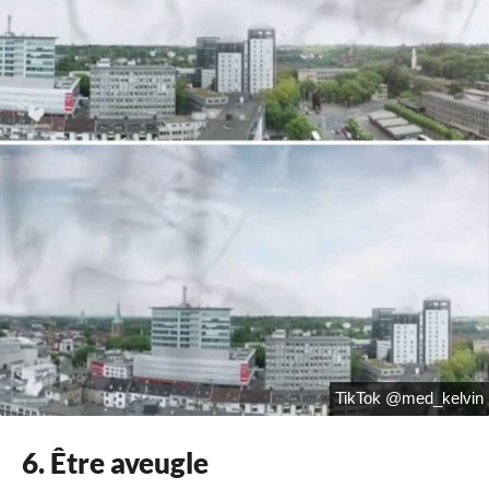
TikTok @med_kelvin
6. Être aveugle