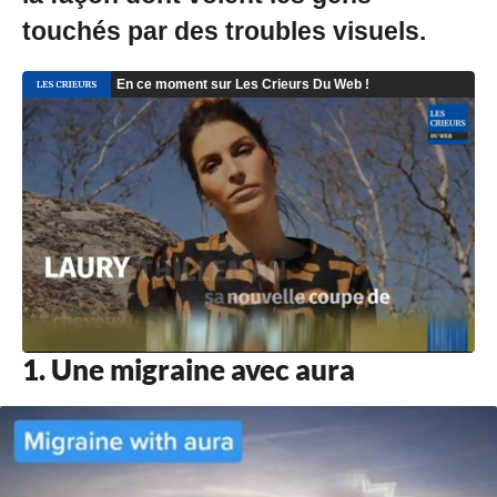
1
1
touchés par des troubles visuels.
/
2
0
2
1
à
1
1
:
0
9
1. Une migraine avec aura