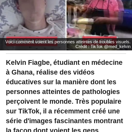
0
2
1
à
1
4
:
Voici comment voient les personnes atteintes de troubles visuels.
1
Crédit : TikTok @med_kelvin
3
-
M
Kelvin Fiagbe, étudiant en médecine
i
à Ghana, réalise des vidéos
s
à
éducatives sur la manière dont les
j
o
personnes atteintes de pathologies
u
r
perçoivent le monde. Très populaire
l
sur TikTok, il a récemment créé une
e
2
série d'images fascinantes montrant
5
/
la façon dont voient les gens