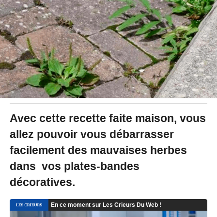
/
2
0
2
0
à
1
5
:
0
0
-
M
Avec cette recette faite maison, vous
i
allez pouvoir vous débarrasser
s
à
facilement des mauvaises herbes
j
o
dans vos plates-bandes
u
r
décoratives.
l
e
1
0