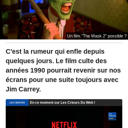
1
9
à
1
5
:
1
Un film "The Mask 2" possible ?
2
-
M
C'est la rumeur qui enfle depuis
i
quelques jours. Le film culte des
s
à
années 1990 pourrait revenir sur nos
j
o
écrans pour une suite toujours avec
u
r
Jim Carrey.
l
e
0
3
/
0
7