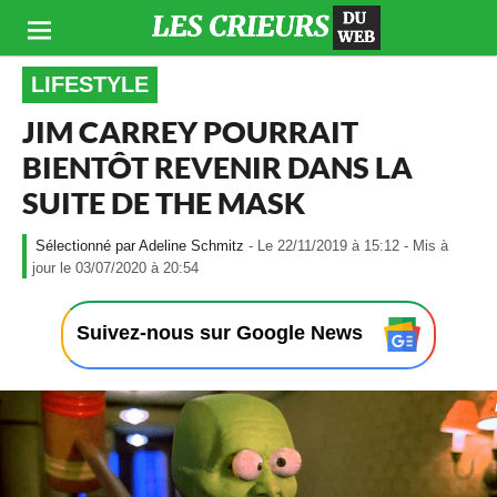
LIFESTYLE
JIM CARREY POURRAIT
BIENTÔT REVENIR DANS LA
SUITE DE THE MASK
Adeline Schmitz
- Le 22/11/2019 à 15:12 - Mis à
-
jour le 03/07/2020 à 20:54
L
e
2
Suivez-nous sur Google News
2
/
1
1
/
2
0