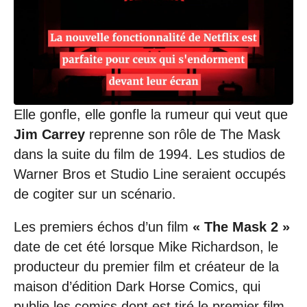
/
2
0
2
0
à
2
0
:
Elle gonfle, elle gonfle la rumeur qui veut que
5
Jim Carrey
reprenne son rôle de The Mask
4
dans la suite du film de 1994. Les studios de
Warner Bros et Studio Line seraient occupés
de cogiter sur un scénario.
Les premiers échos d’un film
« The Mask 2 »
date de cet été lorsque Mike Richardson, le
producteur du premier film et créateur de la
maison d’édition Dark Horse Comics, qui
publie les comics dont est tiré le premier film,