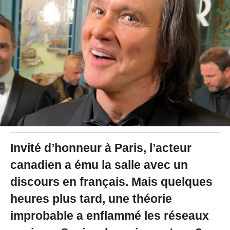
2
0
2
6
à
1
1
:
5
9
Invité d’honneur à Paris, l’acteur
canadien a ému la salle avec un
discours en français. Mais quelques
heures plus tard, une théorie
improbable a enflammé les réseaux