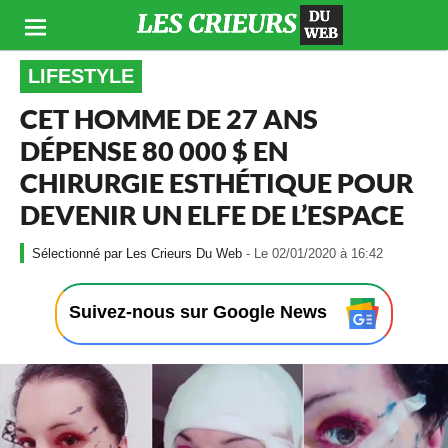
LIFESTYLE
CET HOMME DE 27 ANS
DÉPENSE 80 000 $ EN
CHIRURGIE ESTHÉTIQUE POUR
DEVENIR UN ELFE DE L’ESPACE
-
Les Crieurs Du Web
- Le 02/01/2020 à 16:42
L
e
0
Suivez-nous sur Google News
2
/
0
1
/
2
0