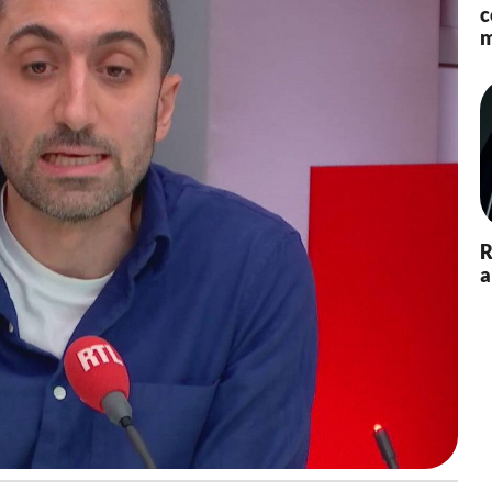
2
c
4
m
à
1
1
:
4
4
-
M
i
s
R
à
a
j
o
u
r
l
e
0
2
/
0
6