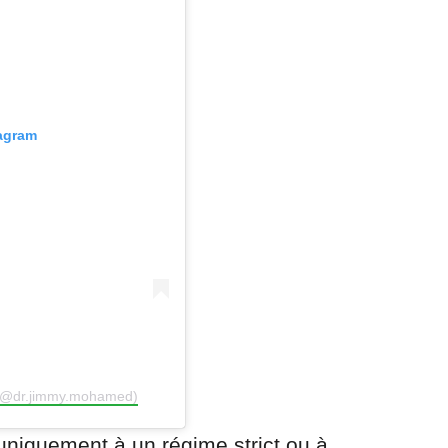
tagram
 (@dr.jimmy.mohamed)
uniquement à un régime strict ou à