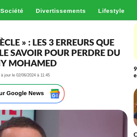
Société
Divertissements
Lifestyle
ÈCLE » : LES 3 ERREURS QUE
LE SAVOIR POUR PERDRE DU
MMY MOHAMED
9
e
-
 à jour le 02/06/2024 à 11:45
L
e
0
sur Google News
2
/
0
6
/
2
0
C