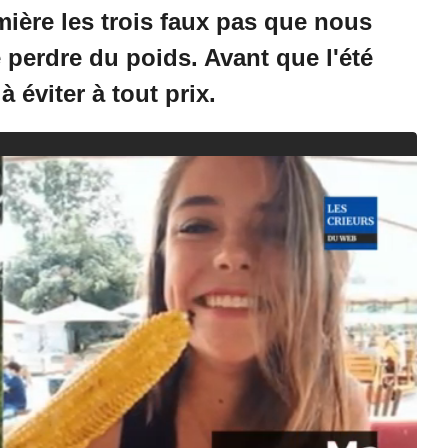
/
ère les trois faux pas que nous
2
perdre du poids. Avant que l'été
0
2
à éviter à tout prix.
4
à
1
1
:
4
5