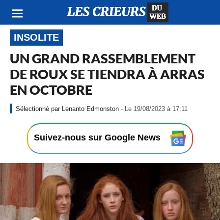
INSOLITE
UN GRAND RASSEMBLEMENT
DE ROUX SE TIENDRA À ARRAS
EN OCTOBRE
-
Lenanto Edmonston
- Le 19/08/2023 à 17:11
L
e
1
Suivez-nous sur Google News
9
/
0
8
/
2
0
2