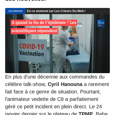
0
1
/
2
0
2
2
à
1
2
:
0
7
En plus d’une décennie aux commandes du
célèbre talk-show,
Cyril Hanouna
a rarement
fait face à ce genre de situation. Pourtant,
l’animateur vedette de C8 a parfaitement
géré ce petit incident en plein direct. Le 24
janvier dernier sur le plateau de
TPMP
, Baba