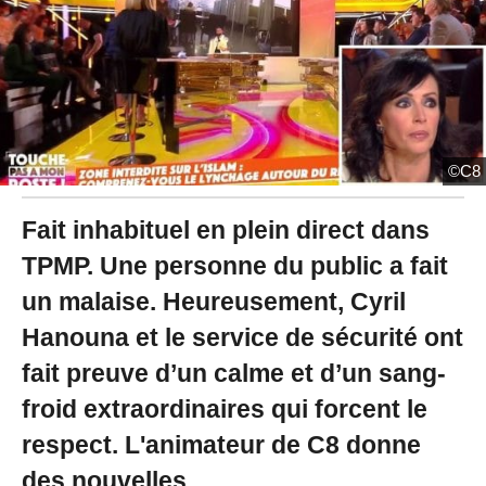
0
2
2
à
1
2
:
0
©C8
6
-
M
Fait inhabituel en plein direct dans
i
TPMP. Une personne du public a fait
s
à
un malaise. Heureusement, Cyril
j
o
Hanouna et le service de sécurité ont
u
r
fait preuve d’un calme et d’un sang-
l
froid extraordinaires qui forcent le
e
2
respect. L'animateur de C8 donne
6
/
des nouvelles.