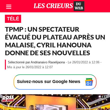
TÉLÉ
TPMP : UN SPECTATEUR
ÉVACUÉ DU PLATEAU APRÈS UN
MALAISE, CYRIL HANOUNA
DONNE DE SES NOUVELLES
Andrianaivo Raoelijaona
- Le 26/01/2022 à 12:06 -
-
Mis à jour le 26/01/2022 à 12:07
L
e
2
Suivez-nous sur Google News
6
/
0
1
/
2