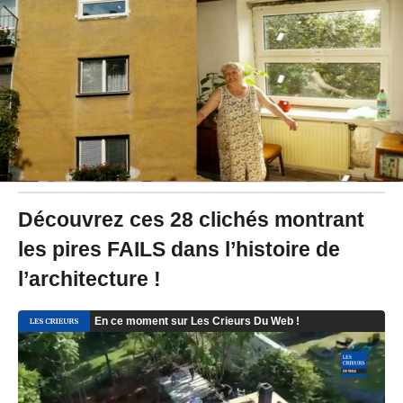
/
2
0
1
8
à
1
6
:
3
1
-
M
Découvrez ces 28 clichés montrant
i
les pires FAILS dans l’histoire de
s
à
l’architecture !
j
o
u
r
l
e
1
4