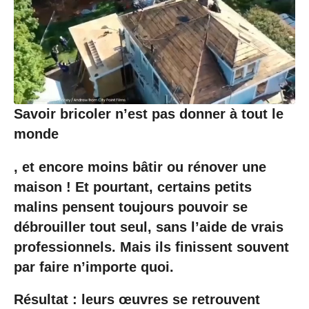
/
0
6
/
2
0
2
0
Savoir bricoler n’est pas donner à tout le
à
0
monde
9
:
, et encore moins bâtir ou rénover une
4
9
maison ! Et pourtant, certains petits
malins pensent toujours pouvoir se
débrouiller tout seul, sans l’aide de vrais
professionnels. Mais ils finissent souvent
par
faire n’importe quoi
.
Résultat : leurs œuvres se retrouvent