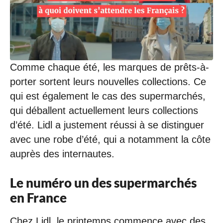
/
2
0
2
3
à
1
Comme chaque été, les marques de prêts-à-
9
porter sortent leurs nouvelles collections. Ce
:
1
qui est également le cas des supermarchés,
3
qui déballent actuellement leurs collections
d’été. Lidl a justement réussi à se distinguer
avec une robe d’été, qui a notamment la côte
auprès des internautes.
Le numéro un des supermarchés
en France
Chez Lidl, le printemps commence avec des