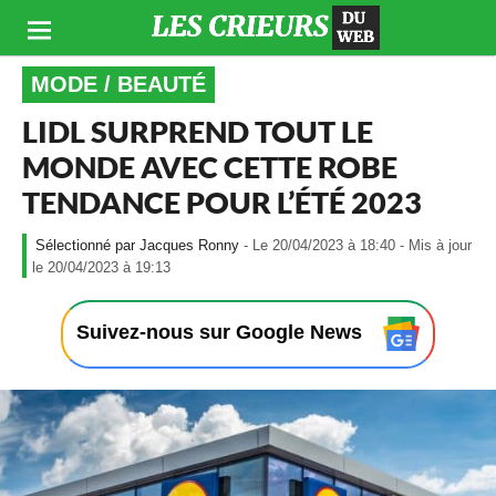
MODE / BEAUTÉ
LIDL SURPREND TOUT LE
MONDE AVEC CETTE ROBE
TENDANCE POUR L’ÉTÉ 2023
Jacques Ronny
- Le 20/04/2023 à 18:40 - Mis à jour
-
le 20/04/2023 à 19:13
L
e
2
Suivez-nous sur Google News
0
/
0
4
/
2
0