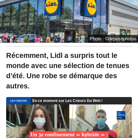
2
3
à
1
8
:
4
Photo : ©depositphotos
0
-
M
Récemment, Lidl a surpris tout le
i
monde avec une sélection de tenues
s
à
d’été. Une robe se démarque des
j
o
autres.
u
r
l
e
2
0
/
0
4