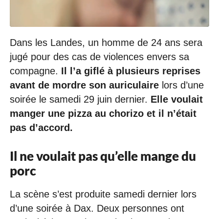
/
2
0
1
Dans les Landes, un homme de 24 ans sera
9
à
jugé pour des cas de violences envers sa
1
compagne.
Il l’a giflé à plusieurs reprises
4
:
avant de mordre son auriculaire
lors d’une
1
5
soirée le samedi 29 juin dernier.
Elle voulait
manger une pizza au chorizo et il n’était
pas d’accord.
Il ne voulait pas qu’elle mange du
porc
La scène s’est produite samedi dernier lors
d’une soirée à Dax. Deux personnes ont