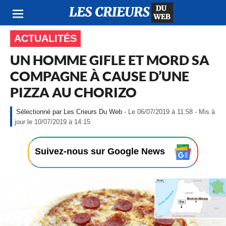
ACTUALITÉS
UN HOMME GIFLE ET MORD SA
COMPAGNE À CAUSE D’UNE
PIZZA AU CHORIZO
Les Crieurs Du Web
- Le 06/07/2019 à 11:58 - Mis à
-
jour le 10/07/2019 à 14:15
L
e
0
Suivez-nous sur Google News
6
/
0
7
/
2
0