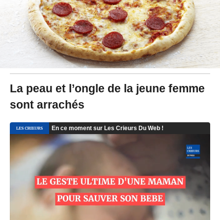
1
9
à
1
1
:
5
8
-
M
La peau et l’ongle de la jeune femme
i
sont arrachés
s
à
j
o
u
r
l
e
1
0
/
0
7