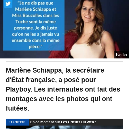
/
2
0
2
3
à
1
5
:
3
Twitter
6
-
M
Marlène Schiappa, la secrétaire
i
d'État française, a posé pour
s
à
Playboy. Les internautes ont fait des
j
o
montages avec les photos qui ont
u
r
fuitées.
l
e
1
4