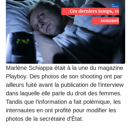
/
0
4
/
2
0
2
3
à
1
5
:
Marlène Schiappa était à la une du magazine
4
Playboy. Des photos de son shooting ont par
1
ailleurs fuité avant la publication de l’interview
dans laquelle elle parle du droit des femmes.
Tandis que l’information a fait polémique, les
internautes en ont profité pour modifier les
photos de la secrétaire d’État.