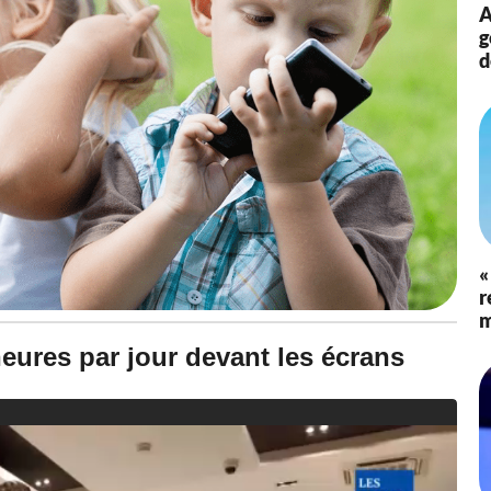
à
A
1
g
4
d
:
4
8
«
r
m
heures par jour devant les écrans