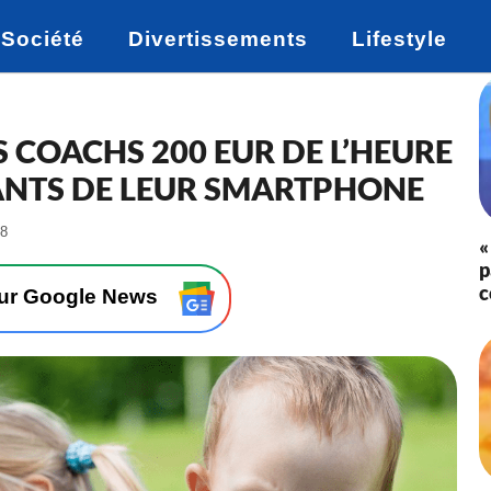
Société
Divertissements
Lifestyle
 COACHS 200 EUR DE L’HEURE
ANTS DE LEUR SMARTPHONE
-
48
«
L
p
e
c
1
sur Google News
0
/
0
7
/
2
0
1
9