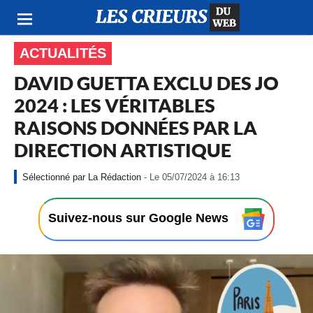
ACTUALITÉS
DAVID GUETTA EXCLU DES JO
2024 : LES VÉRITABLES
RAISONS DONNÉES PAR LA
DIRECTION ARTISTIQUE
-
La Rédaction
- Le 05/07/2024 à 16:13
L
e
0
Suivez-nous sur Google News
5
/
0
7
/
2
0