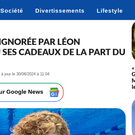
Société
Divertissements
Lifestyle
 IGNORÉE PAR LÉON
 SES CADEAUX DE LA PART DU
«
G
-
 à jour le 30/08/2024 à 11:04
M
L
e
l
3
sur Google News
0
/
0
8
/
2
0