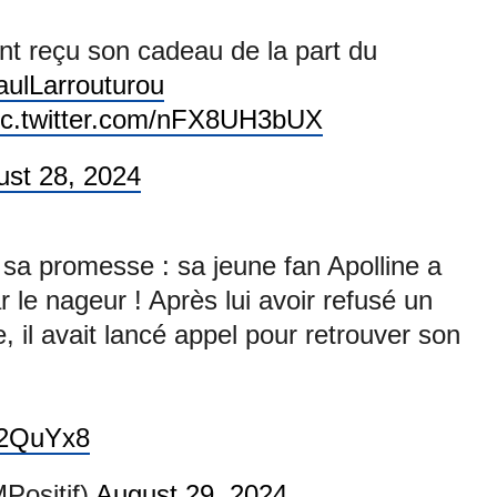
ent reçu son cadeau de la part du
ulLarrouturou
ic.twitter.com/nFX8UH3bUX
ust 28, 2024
sa promesse : sa jeune fan Apolline a
le nageur ! Après lui avoir refusé un
 il avait lancé appel pour retrouver son
3c2QuYx8
Positif)
August 29, 2024