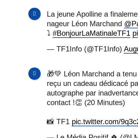
La jeune Apolline a finalem
nageur Léon Marchand
@Pa
⤵️
#BonjourLaMatinaleTF1
p
— TF1Info (@TF1Info)
Aug
🎁💚 Léon Marchand a tenu 
reçu un cadeau dédicacé par 
autographe par inadvertance,
contact !👏 (20 Minutes)
📸 TF1
pic.twitter.com/9q
— Le Média Positif 🍀 (@LM