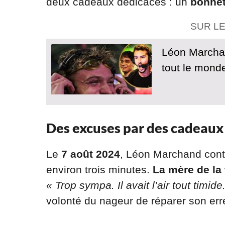
deux cadeaux dédicacés : un
bonnet
SUR L
Léon Marchan
tout le mond
Des excuses par des cadeaux
Le
7 août 2024
, Léon Marchand cont
environ trois minutes.
La mère de la f
« Trop sympa. Il avait l’air tout timide
volonté du nageur de réparer son err