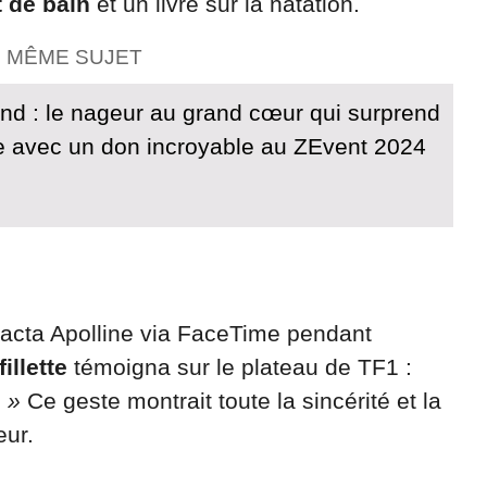
 de bain
et un livre sur la natation.
E MÊME SUJET
d : le nageur au grand cœur qui surprend
e avec un don incroyable au ZEvent 2024
acta Apolline via FaceTime pendant
illette
témoigna sur le plateau de TF1 :
. »
Ce geste montrait toute la sincérité et la
eur.