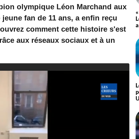
/
mpion olympique Léon Marchand aux
2
«
 jeune fan de 11 ans, a enfin reçu
0
L
2
a
ouvrez comment cette histoire s'est
4
à
râce aux réseaux sociaux et à un
1
1
:
0
4
L
p
U