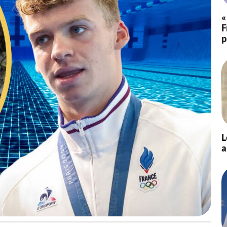
2
4
«
à
F
1
p
0
:
5
7
-
M
i
s
à
j
L
o
a
u
r
l
e
3
0
/
0
8