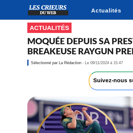
Actualités
ACTUALITÉS
MOQUÉE DEPUIS SA PRES
BREAKEUSE RAYGUN PRE
-
La Rédaction
- Le 09/11/2024 à 15:47
L
e
0
Suivez-nous 
9
/
1
1
/
2
0
2
4