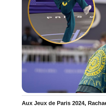
à
1
5
:
4
7
Aux Jeux de Paris 2024, Rach