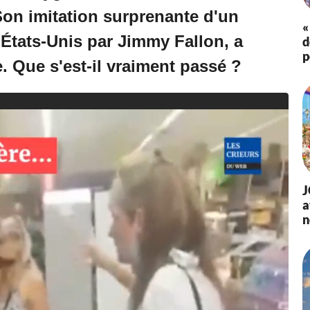
 Son imitation surprenante d'un
«
tats-Unis par Jimmy Fallon, a
d
p
. Que s'est-il vraiment passé ?
J
a
n