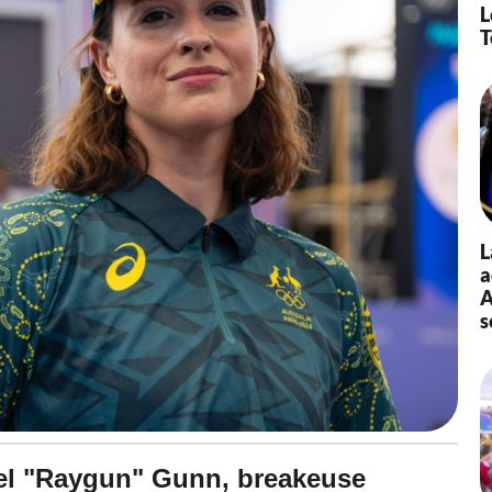
L
T
L
a
A
s
ael "Raygun" Gunn, breakeuse